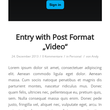
Entry with Post Format
„Video“
/
/
/
24. Dezember 2013
0 Kommentare
in
Personal
von
Andy
Lorem ipsum dolor sit amet, consectetuer adipiscing
elit. Aenean commodo ligula eget dolor. Aenean
massa. Cum sociis natoque penatibus et magnis dis
parturient montes, nascetur ridiculus mus. Donec
quam felis, ultricies nec, pellentesque eu, pretium quis,
sem. Nulla consequat massa quis enim. Donec pede
justo, fringilla vel, aliquet nec, vulputate eget, arcu. In