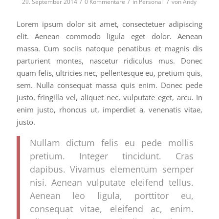
/
/
/
29. September 2014
0 Kommentare
in
Personal
von
Andy
Lorem ipsum dolor sit amet, consectetuer adipiscing
elit. Aenean commodo ligula eget dolor. Aenean
massa. Cum sociis natoque penatibus et magnis dis
parturient montes, nascetur ridiculus mus. Donec
quam felis, ultricies nec, pellentesque eu, pretium quis,
sem. Nulla consequat massa quis enim. Donec pede
justo, fringilla vel, aliquet nec, vulputate eget, arcu. In
enim justo, rhoncus ut, imperdiet a, venenatis vitae,
justo.
Nullam dictum felis eu pede mollis
pretium. Integer tincidunt. Cras
dapibus. Vivamus elementum semper
nisi. Aenean vulputate eleifend tellus.
Aenean leo ligula, porttitor eu,
consequat vitae, eleifend ac, enim.