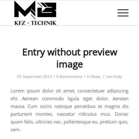
Entry without preview
image
/
/
/
29. September 2014
0 Kommentare
in
News
von
Andy
Lorem ipsum dolor sit amet, consectetuer adipiscing
elit. Aenean commodo ligula eget dolor. Aenean
massa. Cum sociis natoque penatibus et magnis dis
parturient montes, nascetur ridiculus mus. Donec
quam felis, ultricies nec, pellentesque eu, pretium quis,
sem.